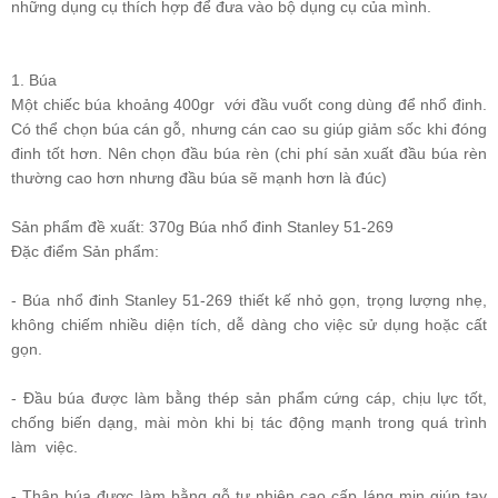
những dụng cụ thích hợp để đưa vào bộ dụng cụ của mình.
1. Búa
Một chiếc búa khoảng 400gr với đầu vuốt cong dùng để nhổ đinh.
Có thể chọn búa cán gỗ, nhưng cán cao su giúp giảm sốc khi đóng
đinh tốt hơn. Nên chọn đầu búa rèn (chi phí sản xuất đầu búa rèn
thường cao hơn nhưng đầu búa sẽ mạnh hơn là đúc)
Sản phẩm đề xuất:
370g Búa nhổ đinh Stanley 51-269
Đặc điểm Sản phẩm:
- Búa nhổ đinh Stanley 51-269 thiết kế nhỏ gọn, trọng lượng nhẹ,
không chiếm nhiều diện tích, dễ dàng cho việc sử dụng hoặc cất
gọn.
- Đầu búa được làm bằng thép sản phẩm cứng cáp, chịu lực tốt,
chống biến dạng, mài mòn khi bị tác động mạnh trong quá trình
làm việc.
- Thân búa được làm bằng gỗ tự nhiên cao cấp láng mịn giúp tay