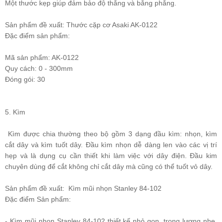
Một thước kẹp giúp đảm bảo độ thẳng và bằng phẳng.
Sản phẩm đề xuất
: Thước cặp cơ Asaki AK-0122
Đặc điểm sản phẩm:
Mã sản phẩm: AK-0122
Quy cách: 0 - 300mm
Đóng gói: 30
5. Kìm
Kìm được chia thường theo bộ gồm 3 dạng đầu kìm: nhọn, kìm
cắt dây và kìm tuốt dây. Đầu kìm nhọn dễ dàng len vào các vị trí
hẹp và là dụng cụ cần thiết khi làm việc với dây điện. Đầu kim
chuyên dùng để cắt không chỉ cắt dây mà cũng có thể tuốt vỏ dây.
Sản phẩm đề xuất:
Kìm mũi nhọn Stanley 84-102
Đặc điểm Sản phẩm:
- Kìm mũi nhọn Stanley 84-102 thiết kế nhỏ gọn, trọng lượng nhẹ,