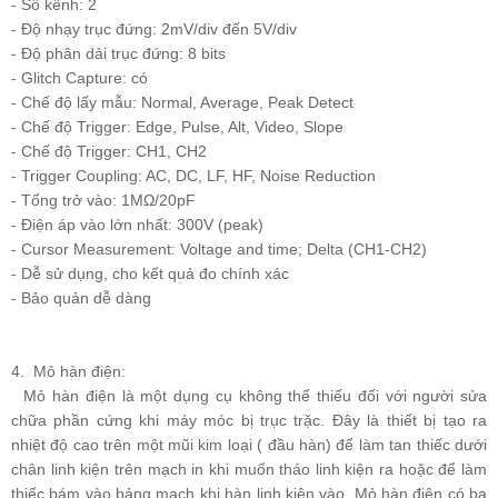
- Số kênh: 2
- Độ nhạy trục đứng: 2mV/div đến 5V/div
- Độ phân dải trục đứng: 8 bits
- Glitch Capture: có
- Chế độ lấy mẫu: Normal, Average, Peak Detect
- Chế độ Trigger: Edge, Pulse, Alt, Video, Slope
- Chế độ Trigger: CH1, CH2
- Trigger Coupling: AC, DC, LF, HF, Noise Reduction
- Tổng trở vào: 1MΩ/20pF
- Điện áp vào lớn nhất: 300V (peak)
- Cursor Measurement: Voltage and time; Delta (CH1-CH2)
- Dễ sử dụng, cho kết quả đo chính xác
- Bảo quản dễ dàng
4. Mỏ hàn điện:
Mỏ hàn điện là một dụng cụ không thể thiếu đối với người sửa
chữa phần cứng khi máy móc bị trục trặc. Đây là thiết bị tạo ra
nhiệt độ cao trên một mũi kim loại ( đầu hàn) để làm tan thiếc dưới
chân linh kiện trên mạch in khi muốn tháo linh kiện ra hoặc để làm
thiếc bám vào bảng mạch khi hàn linh kiện vào. Mỏ hàn điện có ba