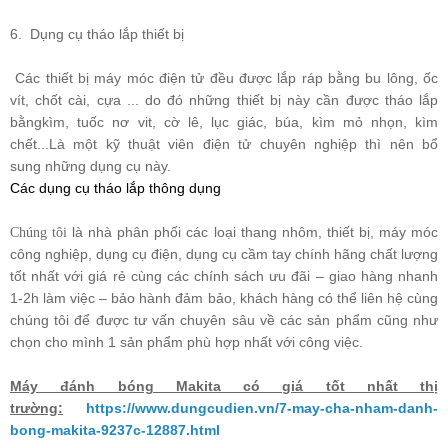
6. Dụng cụ tháo lắp thiết bị
Các thiết bị máy móc điện tử đều được lắp ráp bằng bu lông, ốc
vít, chốt cài, cựa ... do đó những thiết bị này cần được tháo lắp
bằngkìm, tuốc nơ vit, cờ lê, lục giác, búa, kìm mỏ nhọn, kìm
chết...Là một kỹ thuật viên điện tử chuyên nghiệp thì nên bổ
sung những dụng cụ này.
Các dụng cụ tháo lắp thông dụng
là nhà phân phối các loại
thang nhôm
, thiết bị,
máy móc
Chúng tôi
công nghiệp
,
dụng cụ điện
,
dụng cụ cầm tay
chính hãng chất lượng
tốt nhất với giá rẻ cùng các chính sách ưu đãi – giao hàng nhanh
1-2h làm việc – bảo hành đảm bảo, khách hàng có thể liên hệ cùng
chúng tôi để được tư vấn chuyên sâu về các sản phẩm cũng như
chọn cho mình 1 sản phẩm phù hợp nhất với công việc.
Máy đánh bóng Makita có giá tốt nhất thị
trường:
https://www.dungcudien.vn/7-may-cha-nham-danh-
bong-makita-9237c-12887.html