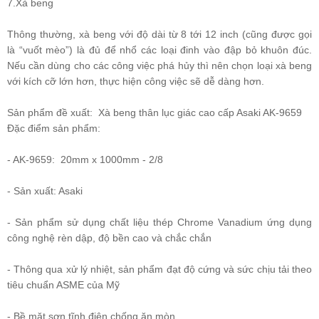
7.Xà beng
Thông thường, xà beng với độ dài từ 8 tới 12 inch (cũng được gọi
là “vuốt mèo”) là đủ để nhổ các loại đinh vào đập bỏ khuôn đúc.
Nếu cần dùng cho các công việc phá hủy thì nên chọn loại xà beng
với kích cỡ lớn hơn, thực hiện công việc sẽ dễ dàng hơn.
Sản phẩm đề xuất:
Xà beng thân lục giác cao cấp Asaki AK-9659
Đặc điểm sản phẩm:
- AK-9659: 20mm x 1000mm - 2/8
- Sản xuất: Asaki
- Sản phẩm sử dụng chất liệu thép Chrome Vanadium ứng dụng
công nghệ rèn dập, độ bền cao và chắc chắn
- Thông qua xử lý nhiệt, sản phẩm đạt độ cứng và sức chịu tải theo
tiêu chuẩn ASME của Mỹ
- Bề mặt sơn tĩnh điện chống ăn mòn