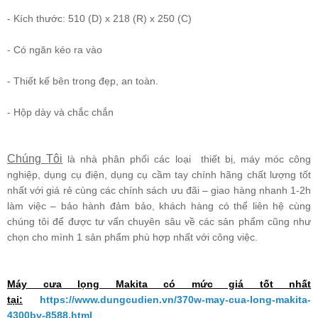
- Kích thước: 510 (D) x 218 (R) x 250 (C)
- Có ngăn kéo ra vào
- Thiết kế bên trong đẹp, an toàn.
- Hộp dày và chắc chắn
Chúng Tôi
là nhà phân phối các loại
thiết bị,
máy móc công
nghiệp
,
dụng cụ điện
,
dụng cụ cầm tay
chính hãng chất lượng tốt
nhất với giá rẻ cùng các chính sách ưu đãi – giao hàng nhanh 1-2h
làm việc – bảo hành đảm bảo, khách hàng có thể liên hệ cùng
chúng tôi để được tư vấn chuyên sâu về các sản phẩm cũng như
chọn cho mình 1 sản phẩm phù hợp nhất với công việc.
Máy cưa lọng Makita có mức giá tốt nhất
tại:
https://www.dungcudien.vn/370w-may-cua-long-makita-
4300bv-8588.html