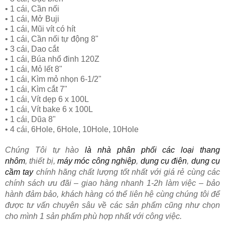
• 1 cái, Cần nối
• 1 cái, Mở Buji
• 1 cái, Mũi vít có hít
• 1 cái, Cần nối tự động 8"
• 3 cái, Dao cắt
• 1 cái, Búa nhổ đinh 120Z
• 1 cái, Mỏ lết 8"
• 1 cái, Kìm mỏ nhọn 6-1/2"
• 1 cái, Kìm cắt 7"
• 1 cái, Vít dẹp 6 x 100L
• 1 cái, Vít bake 6 x 100L
• 1 cái, Dũa 8"
• 4 cái, 6Hole, 6Hole, 10Hole, 10Hole
Chúng Tôi tự hào
là nhà phân phối các loại
thang
nhôm
, thiết bị,
máy móc công nghiệp
,
dụng cụ điện
,
dụng cụ
cầm tay
chính hãng chất lượng tốt nhất với giá rẻ cùng các
chính sách ưu đãi – giao hàng nhanh 1-2h làm việc – bảo
hành đảm bảo, khách hàng có thể liên hệ cùng chúng tôi để
được tư vấn chuyên sâu về các sản phẩm cũng như chọn
cho mình 1 sản phẩm phù hợp nhất với công việc.