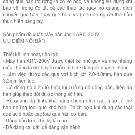
dạng que hàn (thường là có vỏ bọc) và không sử dụng khí
bảo vệ, trong đó tất cả các thao tác (gây hồ quang, dịch
chuyển que hàn, thay que hàn, v.v.) đều do người thợ hàn
thực hiện bằng tay.
Sản phẩm đề xuất
: Máy hàn Jasic ARC-200V
ƯU ĐIỂM NỔI BẬT:
Thiết kế linh hoạt, tiện lợi:
- Máy hàn ARC-200V được thiết kế nhỏ gọn và nhẹ nhàng
giúp chúng ta di chuyển một cách dễ dàng và nhanh chóng.
- Làm việc được các que với kích cỡ 2.0-4.0mm, hàn que
3.2mm liên tục.
- Có đồng hồ điện tử hiển thị cường độ dòng hàn, điện áp
hàn giúp theo dõi được thông số hàn.
- Hồ quang ổn định, khả năng chống dính cao, giúp có thể
hàn những loại que khó hàn. Thích hợp khi dùng các loại
que acid hoặc các loại que hàn cơ bản.
- Dòng hàn lớn, chu kỳ tải cao.
- Dễ dàng cài đặt, dễ dàng vận hành.