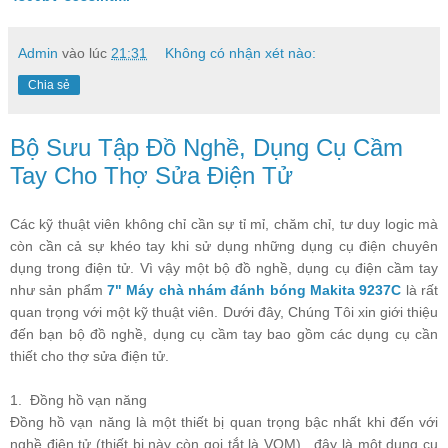
Admin
vào lúc
21:31
Không có nhận xét nào:
Chia sẻ
Bộ Sưu Tập Đồ Nghề, Dụng Cụ Cầm
Tay Cho Thợ Sửa Điện Tử
Các kỹ thuật viên không chỉ cần sự tỉ mỉ, chăm chỉ, tư duy logic mà
còn cần cả sự khéo tay khi sử dụng những dụng cụ điện chuyên
dụng trong điện tử. Vì vậy một bộ đồ nghề, dụng cụ điện cầm tay
như sản phẩm
7" Máy chà nhám đánh bóng Makita 9237C
là rất
quan trọng với một kỹ thuật viên. Dưới đây, Chúng Tôi xin giới thiệu
đến bạn bộ đồ nghề, dụng cụ cầm tay bao gồm các dụng cụ cần
thiết cho thợ sửa điện tử.
1. Đồng hồ vạn năng
Đồng hồ vạn năng là một thiết bị quan trọng bậc nhất khi đến với
nghề điện tử (thiết bị này còn gọi tắt là VOM), đây là một dụng cụ