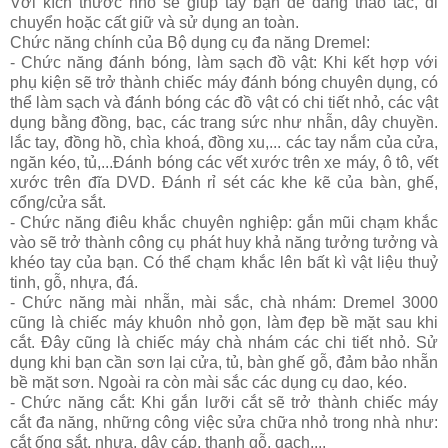
Với kích thước nhỏ sẽ giúp tay bạn dễ dàng thao tác, di
chuyển hoặc cất giữ và sử dụng an toàn.
Chức năng chính của Bộ dụng cụ đa năng Dremel:
- Chức năng đánh bóng, làm sạch đồ vật: Khi kết hợp với
phụ kiện sẽ trở thành chiếc máy đánh bóng chuyên dụng, có
thể làm sạch và đánh bóng các đồ vật có chi tiết nhỏ, các vật
dụng bằng đồng, bạc, các trang sức như nhẫn, dây chuyền.
lắc tay, đồng hồ, chìa khoá, đồng xu,... các tay nắm của cửa,
ngăn kéo, tủ,...Đánh bóng các vết xước trên xe máy, ô tô, vết
xước trên đĩa DVD. Đánh rỉ sét các khe kẽ của bàn, ghế,
cổng/cửa sắt.
- Chức năng điêu khắc chuyên nghiệp: gắn mũi chạm khắc
vào sẽ trở thành công cụ phát huy khả năng tưởng tưởng và
khéo tay của bạn. Có thể chạm khắc lên bất kì vật liệu thuỷ
tinh, gỗ, nhựa, đá.
- Chức năng mài nhẵn, mài sắc, chà nhám: Dremel 3000
cũng là chiếc máy khuôn nhỏ gọn, làm đẹp bề mặt sau khi
cắt. Đây cũng là chiếc máy chà nhám các chi tiết nhỏ. Sử
dụng khi bạn cần sơn lại cửa, tủ, bàn ghế gỗ, đảm bảo nhẵn
bề mặt sơn. Ngoài ra còn mài sắc các dụng cụ dao, kéo.
- Chức năng cắt: Khi gắn lưỡi cắt sẽ trở thành chiếc máy
cắt đa năng, những công việc sửa chữa nhỏ trong nhà như:
cắt ống sắt, nhựa, dây cáp, thanh gỗ, gạch,...