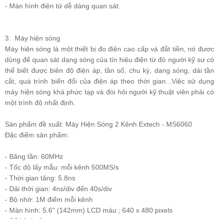
- Màn hình điện tử dễ dàng quan sát.
3. Máy hiện sóng
Máy hiện sóng là một thiết bị đo điện cao cấp và đắt tiền, nó được
dùng để quan sát dạng sóng của tín hiệu điện từ đó người kỹ sư có
thể biết được biên độ điện áp, tần số, chu kỳ, dạng sóng, dải tần
cắt, quá trình biến đổi của điện áp theo thời gian...Việc sử dụng
máy hiện sóng khá phức tạp và đòi hỏi người kỹ thuật viên phải có
một trình độ nhất định.
Sản phẩm đề xuất
: Máy Hiện Sóng 2 Kênh Extech - MS6060
Đặc điểm sản phẩm:
- Băng tần: 60MHz
- Tốc dộ lấy mẫu: mỗi kênh 500MS/s
- Thời gian tăng: 5.8ns
- Dải thời gian: 4ns/div đến 40s/div
- Bộ nhớ: 1M điểm mỗi kênh
- Màn hình: 5.6" (142mm) LCD màu ; 640 x 480 pixels